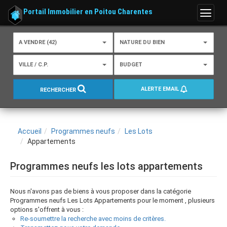
Portail Immobilier en Poitou Charentes
Menu
A VENDRE (42)
NATURE DU BIEN
VILLE / C.P.
BUDGET
ALERTE EMAIL
RECHERCHER
Accueil
Programmes neufs
Les Lots
Appartements
Programmes neufs les lots appartements
Nous n'avons pas de biens à vous proposer dans la catégorie
Programmes neufs Les Lots Appartements pour le moment , plusieurs
options s'offrent à vous :
Re-soumettre la recherche avec moins de critères.