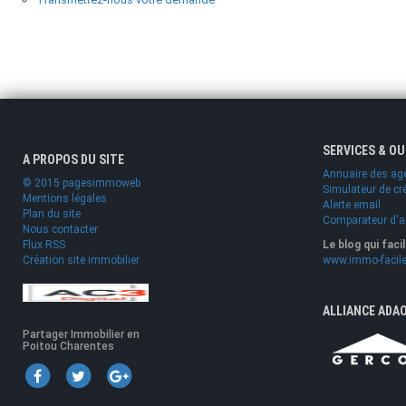
SERVICES & O
A PROPOS DU SITE
Annuaire des ag
© 2015 pagesimmoweb
Simulateur de cr
Mentions légales
Alerte email
Plan du site
Comparateur d'
Nous contacter
Flux RSS
Le blog qui faci
Création site immobilier
www.immo-facile
ALLIANCE ADA
Partager Immobilier en
Poitou Charentes