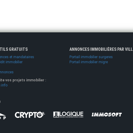
UTILS GRATUITS
ANNONCES IMMOBILIÈRES PAR VILL
ences et mandataires
Portail immobilier surgeres
édit immobilier
Portail immobilier migre
annonces
lite vos projets immobilier :
.info
O