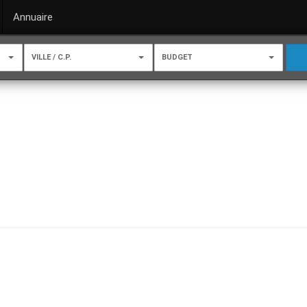
Annuaire
VILLE / C.P.
BUDGET