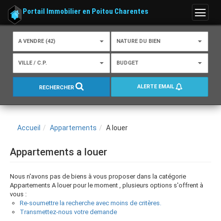
Portail Immobilier en Poitou Charentes
Menu
A VENDRE (42)
NATURE DU BIEN
VILLE / C.P.
BUDGET
ALERTE EMAIL
RECHERCHER
Accueil
Appartements
A louer
Appartements a louer
Nous n'avons pas de biens à vous proposer dans la catégorie
Appartements A louer pour le moment , plusieurs options s'offrent à
vous :
Re-soumettre la recherche avec moins de critères.
Transmettez-nous votre demande