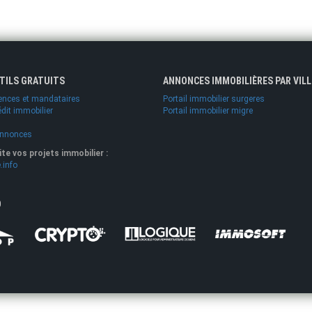
UTILS GRATUITS
ANNONCES IMMOBILIÈRES PAR VILL
ences et mandataires
Portail immobilier surgeres
édit immobilier
Portail immobilier migre
annonces
lite vos projets immobilier :
.info
O