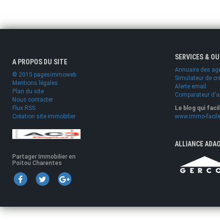
SERVICES & O
A PROPOS DU SITE
Annuaire des ag
© 2015 pagesimmoweb
Simulateur de cr
Mentions légales
Alerte email
Plan du site
Comparateur d'
Nous contacter
Flux RSS
Le blog qui faci
Création site immobilier
www.immo-facile
ALLIANCE ADA
Partager Immobilier en
Poitou Charentes