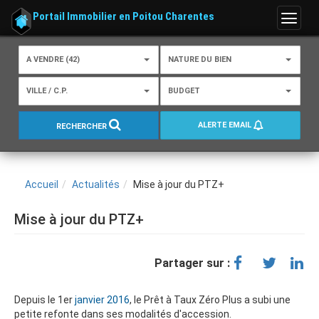
Portail Immobilier en Poitou Charentes
Menu
A VENDRE (42)
NATURE DU BIEN
VILLE / C.P.
BUDGET
ALERTE EMAIL
RECHERCHER
Accueil
Actualités
Mise à jour du PTZ+
Mise à jour du PTZ+
Partager sur :
Depuis le 1er
janvier 2016
, le Prêt à Taux Zéro Plus a subi une
petite refonte dans ses modalités d'accession.