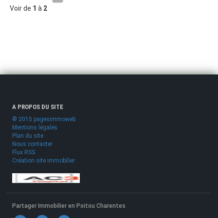
Voir de
1
à
2
A PROPOS DU SITE
© 2015 pagesimmoweb
Mentions légales
Plan du site
Nous contacter
Flux RSS
Création site immobilier
Partager Immobilier en Poitou Charentes