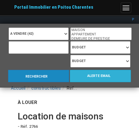
Portail Immobilier en Poitou Charentes
Menu
Portail Imm
ALERTE EMAIL
RECHERCHER
Accueil
constructibles
Ref. :
À LOUER
Location de maisons
- Réf. 2766