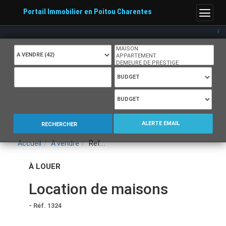
Portail Immobilier en Poitou Charentes
Menu
Port
ALERTE EMAIL
RECHERCHER
Accueil
A vendre
Ref. :
À LOUER
Location de maisons
- Réf. 1324