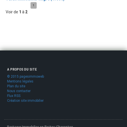
1
Voir de
1
à
2
A PROPOS DU SITE
© 2015 pagesimmoweb
Mentions légales
Plan du site
Nous contacter
Flux RSS
Création site immobilier