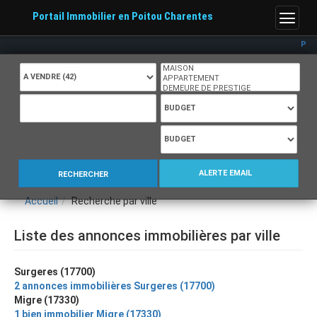
Portail Immobilier en Poitou Charentes
Menu
Port
ALERTE EMAIL
RECHERCHER
Accueil
Recherche par ville
Liste des annonces immobilières par ville
Surgeres (17700)
2 annonces immobilières Surgeres (17700)
Migre (17330)
1 bien immobilier Migre (17330)