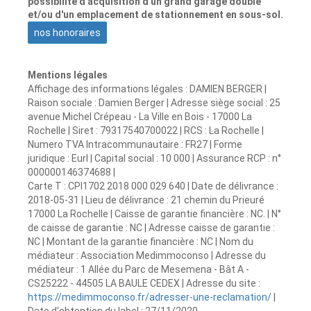
possibilité d'acquisition d'un grand garage double
et/ou d'un emplacement de stationnement en sous-sol.
nos honoraires
Mentions légales
Affichage des informations légales : DAMIEN BERGER |
Raison sociale : Damien Berger | Adresse siège social : 25
avenue Michel Crépeau - La Ville en Bois - 17000 La
Rochelle | Siret : 79317540700022 | RCS : La Rochelle |
Numero TVA Intracommunautaire : FR27 | Forme
juridique : Eurl | Capital social : 10 000 | Assurance RCP : n°
000000146374688 |
Carte T : CPI1702 2018 000 029 640 | Date de délivrance :
2018-05-31 | Lieu de délivrance : 21 chemin du Prieuré
17000 La Rochelle | Caisse de garantie financière : NC. | N°
de caisse de garantie : NC | Adresse caisse de garantie :
NC | Montant de la garantie financière : NC | Nom du
médiateur : Association Medimmoconso | Adresse du
médiateur : 1 Allée du Parc de Mesemena - Bât A -
CS25222 - 44505 LA BAULE CEDEX | Adresse du site :
https://medimmoconso.fr/adresser-une-reclamation/
|