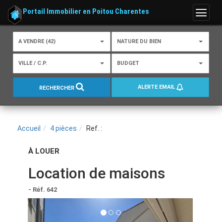
Portail Immobilier en Poitou Charentes
Menu
A VENDRE (42)
NATURE DU BIEN
VILLE / C.P.
BUDGET
ALERTE EMAIL
RECHERCHER
Accueil
4 pièces
Ref. :
À LOUER
Location de maisons
- Réf. 642