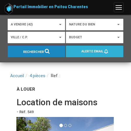
Portail Immobilier en Poitou Charentes
Menu
A VENDRE (42)
NATURE DU BIEN
VILLE / C.P.
BUDGET
ALERTE EMAIL
RECHERCHER
Accueil
4 pièces
Ref. :
À LOUER
Location de maisons
- Réf. 549