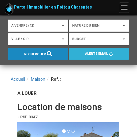
Portail Immobilier en Poitou Charentes
Menu
A VENDRE (42)
NATURE DU BIEN
VILLE / C.P.
BUDGET
ALERTE EMAIL
RECHERCHER
Accueil
Maison
Ref. :
À LOUER
Location de maisons
- Réf. 3347