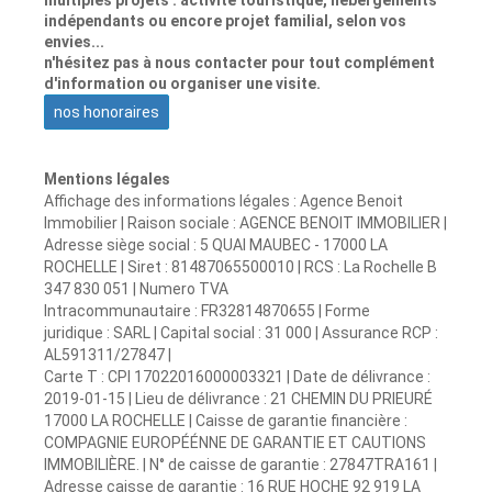
multiples projets : activité touristique, hébergements
indépendants ou encore projet familial, selon vos
envies...
n'hésitez pas à nous contacter pour tout complément
d'information ou organiser une visite.
nos honoraires
Mentions légales
Affichage des informations légales : Agence Benoit
Immobilier | Raison sociale : AGENCE BENOIT IMMOBILIER |
Adresse siège social : 5 QUAI MAUBEC - 17000 LA
ROCHELLE | Siret : 81487065500010 | RCS : La Rochelle B
347 830 051 | Numero TVA
Intracommunautaire : FR32814870655 | Forme
juridique : SARL | Capital social : 31 000 | Assurance RCP :
AL591311/27847 |
Carte T : CPI 17022016000003321 | Date de délivrance :
2019-01-15 | Lieu de délivrance : 21 CHEMIN DU PRIEURÉ
17000 LA ROCHELLE | Caisse de garantie financière :
COMPAGNIE EUROPÉÉNNE DE GARANTIE ET CAUTIONS
IMMOBILIÈRE. | N° de caisse de garantie : 27847TRA161 |
Adresse caisse de garantie : 16 RUE HOCHE 92 919 LA