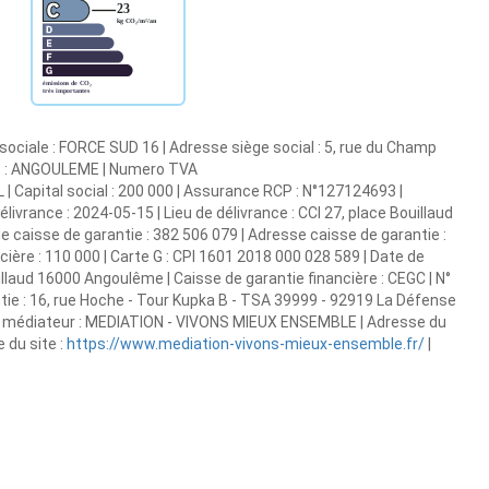
sociale : FORCE SUD 16 | Adresse siège social : 5, rue du Champ
CS : ANGOULEME | Numero TVA
| Capital social : 200 000 | Assurance RCP : N°127124693 |
vrance : 2024-05-15 | Lieu de délivrance : CCI 27, place Bouillaud
e caisse de garantie : 382 506 079 | Adresse caisse de garantie :
ière : 110 000 | Carte G : CPI 1601 2018 000 028 589 | Date de
uillaud 16000 Angoulême | Caisse de garantie financière : CEGC | N°
ntie : 16, rue Hoche - Tour Kupka B - TSA 39999 - 92919 La Défense
 du médiateur : MEDIATION - VIVONS MIEUX ENSEMBLE | Adresse du
 du site :
https://www.mediation-vivons-mieux-ensemble.fr/
|