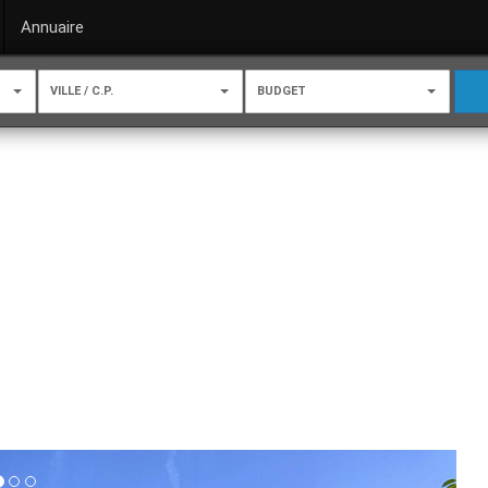
Annuaire
VILLE / C.P.
BUDGET