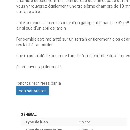
chambre supplémentaire, d'un bureau ou d'un espace détent
vous y trouverez également une troisième chambre de 10 m² é
surface utile.
côté annexes, le bien dispose d'un garage attenant de 32 m² a
ainsi que d'un abri de jardin.
l'ensemble est implanté sur un terrain entièrement clos et a
restant à raccorder.
une maison idéale pour une famille à la recherche de volumes,
à découvrir rapidement !
"photos rectifiées par ia"
nos honoraires
GÉNÉRAL
Type de bien
Maison
Type de transaction
A vendre