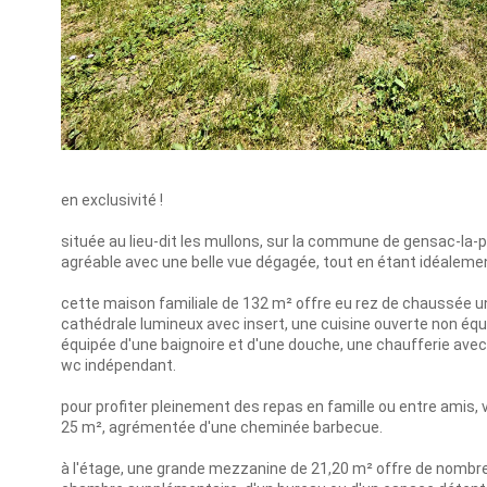
en exclusivité !
située au lieu-dit les mullons, sur la commune de gensac-la-
agréable avec une belle vue dégagée, tout en étant idéalem
cette maison familiale de 132 m² offre eu rez de chaussée u
cathédrale lumineux avec insert, une cuisine ouverte non équ
équipée d'une baignoire et d'une douche, une chaufferie avec
wc indépendant.
pour profiter pleinement des repas en famille ou entre amis,
25 m², agrémentée d'une cheminée barbecue.
à l'étage, une grande mezzanine de 21,20 m² offre de nomb