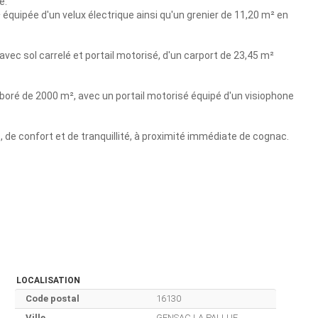
e.
quipée d'un velux électrique ainsi qu'un grenier de 11,20 m² en
vec sol carrelé et portail motorisé, d'un carport de 23,45 m²
rboré de 2000 m², avec un portail motorisé équipé d'un visiophone
 de confort et de tranquillité, à proximité immédiate de cognac.
LOCALISATION
Code postal
16130
Ville
GENSAC LA PALLUE