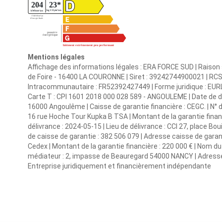
Mentions légales
Affichage des informations légales : ERA FORCE SUD | Raison 
de Foire - 16400 LA COURONNE | Siret : 39242744900021 | R
Intracommunautaire : FR52392427449 | Forme juridique : EURL 
Carte T : CPI 1601 2018 000 028 589 - ANGOULEME | Date de déli
16000 Angoulême | Caisse de garantie financière : CEGC. | N° d
16 rue Hoche Tour Kupka B TSA | Montant de la garantie financ
délivrance : 2024-05-15 | Lieu de délivrance : CCI 27, place Bo
de caisse de garantie : 382 506 079 | Adresse caisse de gara
Cedex | Montant de la garantie financière : 220 000 € | Nom
médiateur : 2, impasse de Beauregard 54000 NANCY | Adresse
Entreprise juridiquement et financièrement indépendante