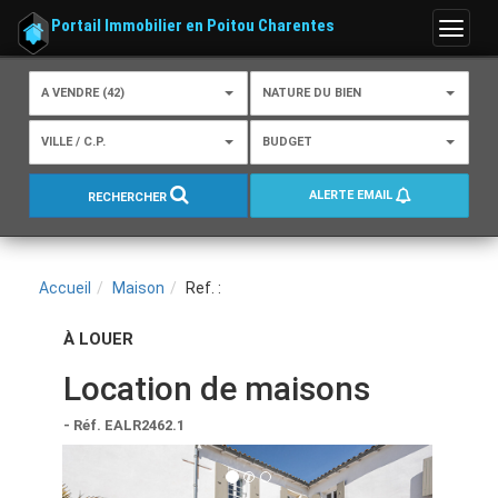
Portail Immobilier en Poitou Charentes
Menu
A VENDRE (42)
NATURE DU BIEN
VILLE / C.P.
BUDGET
ALERTE EMAIL
RECHERCHER
Accueil
Maison
Ref. :
À LOUER
Location de maisons
- Réf. EALR2462.1