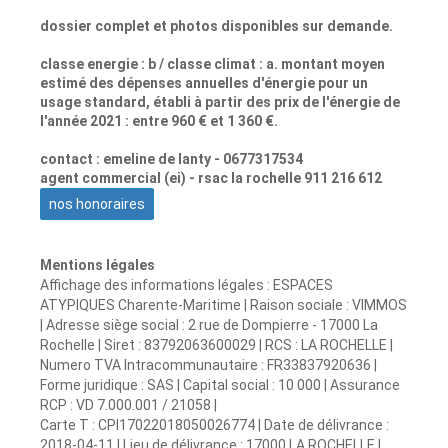
dossier complet et photos disponibles sur demande.
classe energie : b / classe climat : a. montant moyen
estimé des dépenses annuelles d'énergie pour un
usage standard, établi à partir des prix de l'énergie de
l'année 2021 : entre 960 € et 1 360 €.
contact : emeline de lanty - 0677317534
agent commercial (ei) - rsac la rochelle 911 216 612
nos honoraires
Mentions légales
Affichage des informations légales : ESPACES
ATYPIQUES Charente-Maritime | Raison sociale : VIMMOS
| Adresse siège social : 2 rue de Dompierre - 17000 La
Rochelle | Siret : 83792063600029 | RCS : LA ROCHELLE |
Numero TVA Intracommunautaire : FR33837920636 |
Forme juridique : SAS | Capital social : 10 000 | Assurance
RCP : VD 7.000.001 / 21058 |
Carte T : CPI17022018050026774 | Date de délivrance :
2018-04-11 | Lieu de délivrance : 17000 LA ROCHELLE |