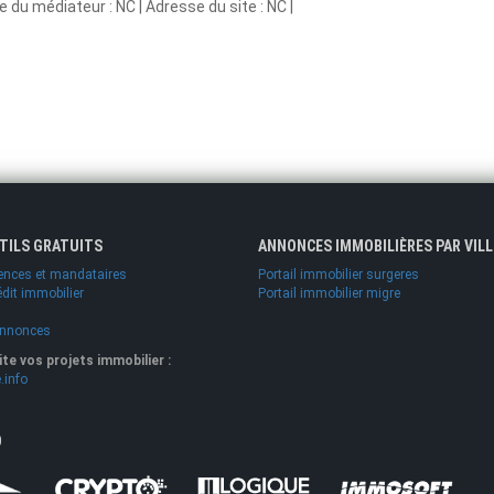
 du médiateur : NC | Adresse du site : NC |
UTILS GRATUITS
ANNONCES IMMOBILIÈRES PAR VILL
ences et mandataires
Portail immobilier surgeres
édit immobilier
Portail immobilier migre
annonces
lite vos projets immobilier :
.info
O