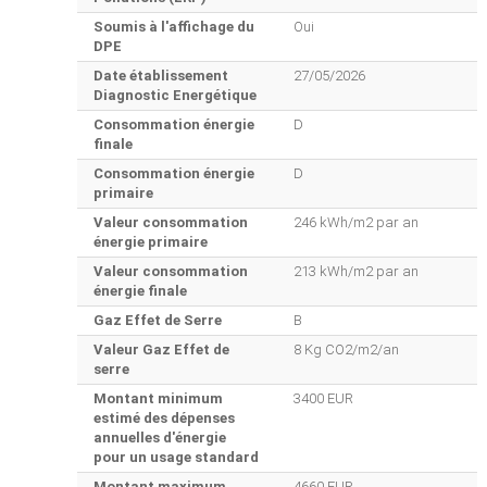
Soumis à l'affichage du
Oui
DPE
Date établissement
27/05/2026
Diagnostic Energétique
Consommation énergie
D
finale
Consommation énergie
D
primaire
Valeur consommation
246 kWh/m2 par an
énergie primaire
Valeur consommation
213 kWh/m2 par an
énergie finale
Gaz Effet de Serre
B
Valeur Gaz Effet de
8 Kg CO2/m2/an
serre
Montant minimum
3400 EUR
estimé des dépenses
annuelles d'énergie
pour un usage standard
Montant maximum
4660 EUR