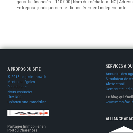
garantie financière : 110 000 | Nom du médiateur : NC | Adresse
Entreprise juridiquement et financièrement indépendante
SERVICES & O
A PROPOS DU SITE
Annuaire des ag
© 2015 pagesimmoweb
Simulateur de cr
Mentions légales
Alerte email
Plan du site
Comparateur d'
Nous contacter
Flux RSS
Le blog qui faci
Création site immobilier
www.immo-facile
ALLIANCE ADA
Partager Immobilier en
Poitou Charentes