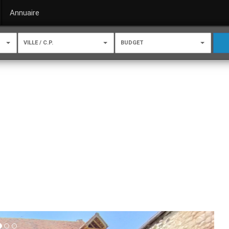
Annuaire
VILLE / C.P.
BUDGET