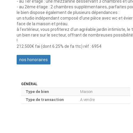
- au 1er étage : une mezzanine desservant 3 chambres et une
- au 2ème étage : 2 chambres supplémentaires, parfaites pour a
le bien dispose également de plusieurs dépendances :
un studio indépendant composé d'une pièce avec wc et évier 
face de la maison et préau.
à l'extérieur, vous profiterez d'un agréable jardin intimiste, le
un bien rare sur le secteur, offrant de nombreuses possibili
!
212.500€ fai (dont 6.25% de fa ttc) réf : 6954
nos honoraires
GÉNÉRAL
Type de bien
Maison
Type de transaction
A vendre