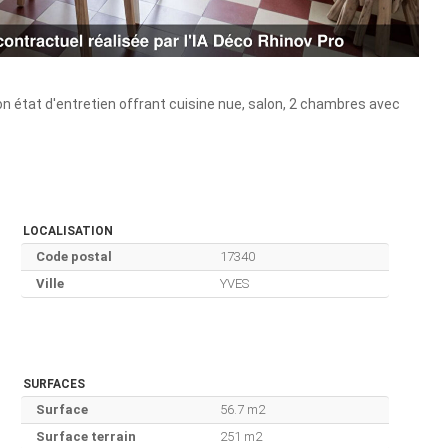
on état d'entretien offrant cuisine nue, salon, 2 chambres avec
LOCALISATION
Code postal
17340
Ville
YVES
SURFACES
Surface
56.7 m2
Surface terrain
251 m2