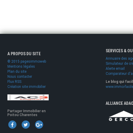
SERVICES & O
A PROPOS DU SITE
Annuaire des ag
© 2015 pagesimmoweb
Simulateur de cr
Mentions légales
Alerte email
Plan du site
Comparateur d'
Nous contacter
Flux RSS
Le blog qui faci
Création site immobilier
www.immo-facile
ALLIANCE ADA
Partager Immobilier en
Poitou Charentes