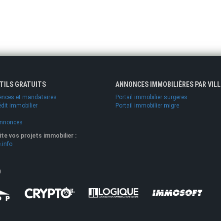
UTILS GRATUITS
ANNONCES IMMOBILIÈRES PAR VILL
ences et mandataires
Portail immobilier surgeres
édit immobilier
Portail immobilier migre
annonces
lite vos projets immobilier :
.info
O