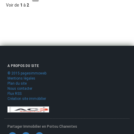
Voir de
1
à
2
A PROPOS DU SITE
© 2015 pagesimmoweb
Mentions légales
Plan du site
Nous contacter
Flux RSS
Création site immobilier
Partager Immobilier en Poitou Charentes