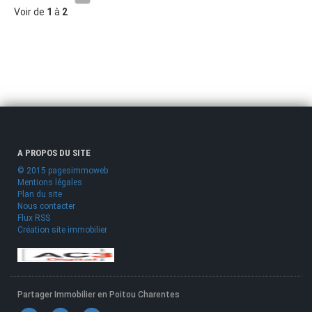
Voir de
1
à
2
A PROPOS DU SITE
© 2015 pagesimmoweb
Mentions légales
Plan du site
Nous contacter
Flux RSS
Création site immobilier
Partager Immobilier en Poitou Charentes