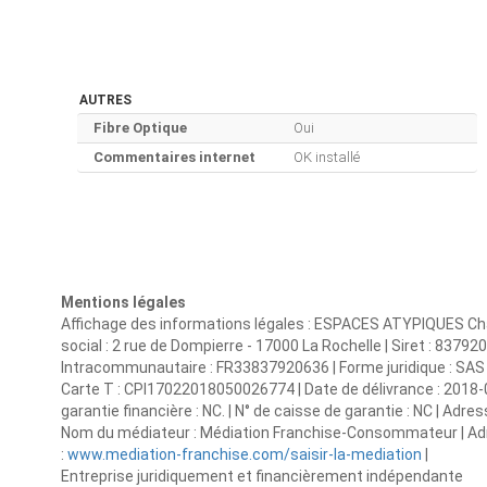
AUTRES
Fibre Optique
Oui
Commentaires internet
OK installé
Mentions légales
Affichage des informations légales : ESPACES ATYPIQUES Cha
social : 2 rue de Dompierre - 17000 La Rochelle | Siret : 83
Intracommunautaire : FR33837920636 | Forme juridique : SAS | 
Carte T : CPI17022018050026774 | Date de délivrance : 2018-0
garantie financière : NC. | N° de caisse de garantie : NC | Adre
Nom du médiateur : Médiation Franchise-Consommateur | Adre
:
www.mediation-franchise.com/saisir-la-mediation
|
Entreprise juridiquement et financièrement indépendante