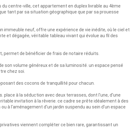
 du centre-ville, cet appartement en duplex livrable au 4ème
ique tant par sa situation géographique que par sa prouesse
 immeuble neuf, offre une expérience de vie inédite, où le ciel et
te et dégagée, véritable tableau vivant qui évolue au fil des
, permet de bénéficier de frais de notaire réduits.
e de son volume généreux et de sa luminosité. un espace pensé
être chez soi.
oposant des cocons de tranquillité pour chacun.
s. place à la séduction avec deux terrasses, dont l'une, d'une
itable invitation à la rêverie. ce cadre se prête idéalement à des
les ou à l'aménagement d'un jardin suspendu au sein d'un espace
g privatives viennent compléter ce bien rare, garantissant un