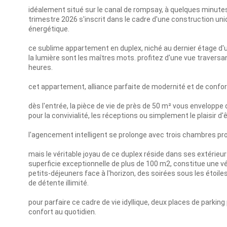
idéalement situé sur le canal de rompsay, à quelques minutes
trimestre 2026 s'inscrit dans le cadre d'une construction un
énergétique.
ce sublime appartement en duplex, niché au dernier étage d'un
la lumière sont les maîtres mots. profitez d'une vue traversan
heures.
cet appartement, alliance parfaite de modernité et de confort
dès l'entrée, la pièce de vie de près de 50 m² vous envelopp
pour la convivialité, les réceptions ou simplement le plaisir d'
l'agencement intelligent se prolonge avec trois chambres pr
mais le véritable joyau de ce duplex réside dans ses extérieur
superficie exceptionnelle de plus de 100 m2, constitue une vér
petits-déjeuners face à l'horizon, des soirées sous les étoi
de détente illimité.
pour parfaire ce cadre de vie idyllique, deux places de parkin
confort au quotidien.