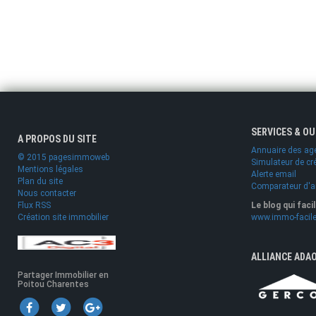
SERVICES & O
A PROPOS DU SITE
Annuaire des ag
© 2015 pagesimmoweb
Simulateur de cr
Mentions légales
Alerte email
Plan du site
Comparateur d'
Nous contacter
Flux RSS
Le blog qui faci
Création site immobilier
www.immo-facile
ALLIANCE ADA
Partager Immobilier en
Poitou Charentes