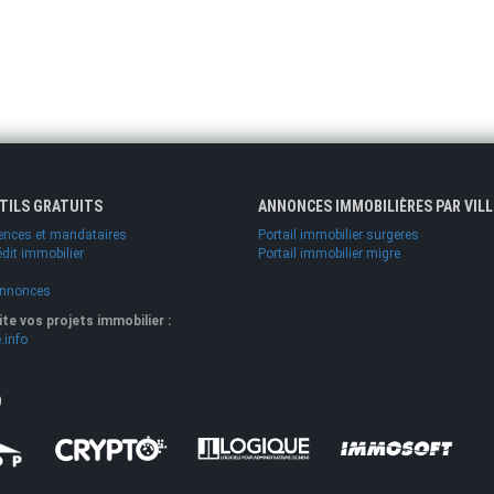
UTILS GRATUITS
ANNONCES IMMOBILIÈRES PAR VILL
ences et mandataires
Portail immobilier surgeres
édit immobilier
Portail immobilier migre
annonces
lite vos projets immobilier :
.info
O