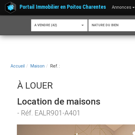
Portail Immobilier en Poitou Charentes
Annonces
A VENDRE (42)
NATURE DU BIEN
Accueil
Maison
Ref. :
À LOUER
Location de maisons
- Réf. EALR901-A401