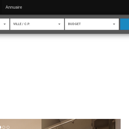
Annuaire
VILLE / C.P.
BUDGET