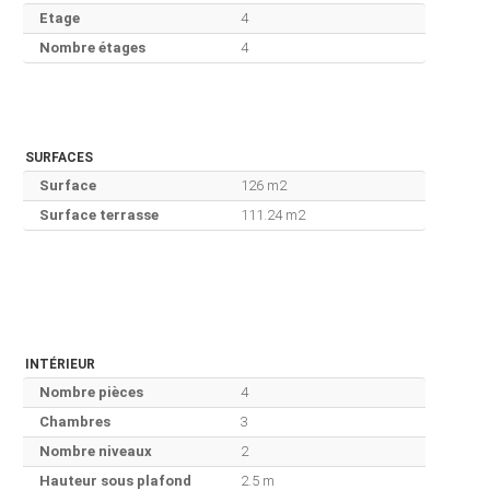
Etage
4
Nombre étages
4
SURFACES
Surface
126 m2
Surface terrasse
111.24 m2
INTÉRIEUR
Nombre pièces
4
Chambres
3
Nombre niveaux
2
Hauteur sous plafond
2.5 m