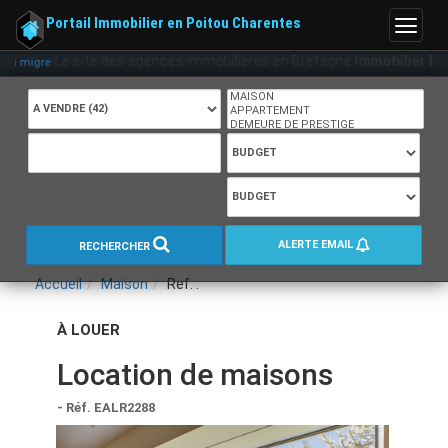
Portail Immobilier en Poitou Charentes
Menu
Le site des agences immobilières en Bretagne
immobilier Bretagne
gre
ALERTE EMAIL
RECHERCHER
Accueil
Maison
Ref. :
À LOUER
Location de maisons
- Réf. EALR2288