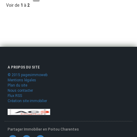
Voir de
1
à
2
A PROPOS DU SITE
© 2015 pagesimmoweb
Mentions légales
Plan du site
Nous contacter
Flux RSS
Création site immobilier
Partager Immobilier en Poitou Charentes