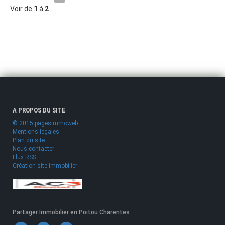
Voir de
1
à
2
A PROPOS DU SITE
© 2015 pagesimmoweb
Mentions légales
Plan du site
Nous contacter
Flux RSS
Création site immobilier
Partager Immobilier en Poitou Charentes