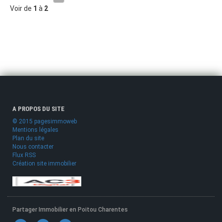
Voir de
1
à
2
A PROPOS DU SITE
© 2015 pagesimmoweb
Mentions légales
Plan du site
Nous contacter
Flux RSS
Création site immobilier
Partager Immobilier en Poitou Charentes