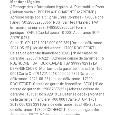
Mentions légales
Affichage des informations légales : AJP Immobilier Pons
| Raison sociale : BERTIN AJP CHARENTE MARITIME |
Adresse siège social : 12 rue Emile Combes - 17800 Pons
| Siret : 50520602900066 | RCS : Saintes | Numero TVA
Intracommunautaire : FR83505206029 | Forme
juridique : SARL | Capital social : 8 000 | Assurance RCP :
AR791047 |
Carte T : CPI 1701 2018 000 029 239 | Date de délivrance :
2021-05-25 | Lieu de délivrance : 17300 ROCHEFORT |
Caisse de garantie financière : CEGC. | N° de caisse de
garantie : 29067TRA221 | Adresse caisse de garantie : 16
RUE HOCHE TSA TOUR KUPLA B TSA 39999 92919 LA
DEFENSE CEDEX | Montant de la garantie financière : 150
000 | Carte G : CPI 1701 2018 000 029 239 | Date de
délivrance : 2021-05-25 | Lieu de délivrance : 17300
ROCHEFORT | Caisse de garantie financière : CEGC | N° de
caisse de garantie : 29067GES221 | Adresse caisse de
garantie : 16 rue Hoch 92919 La Défense cedex | Montant
de la garantie financière : 400 000 | Carte S : CPI 1701
2018 000 029 239 | Date de délivrance : 2021-05-25 | Lieu
de délivrance : 17300 ROCHEFORT | Caisse de garantie
financière : CEGC | N° de caisse de garantie :