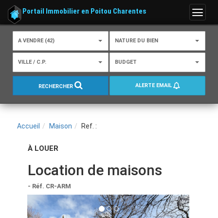
Portail Immobilier en Poitou Charentes
Menu
A VENDRE (42)
NATURE DU BIEN
VILLE / C.P.
BUDGET
ALERTE EMAIL
RECHERCHER
Accueil
Maison
Ref. :
À LOUER
Location de maisons
- Réf. CR-ARM