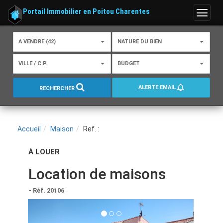
Portail Immobilier en Poitou Charentes
Menu
A VENDRE (42)
NATURE DU BIEN
VILLE / C.P.
BUDGET
ALERTE EMAIL
RECHERCHER
Accueil
Maison
Ref. :
À LOUER
Location de maisons
- Réf. 20106