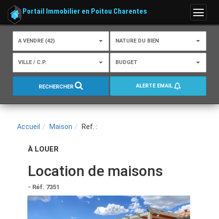
Portail Immobilier en Poitou Charentes
Menu
A VENDRE (42)
NATURE DU BIEN
VILLE / C.P.
BUDGET
ALERTE EMAIL
RECHERCHER
Accueil
Maison
Ref. :
À LOUER
Location de maisons
- Réf. 7351