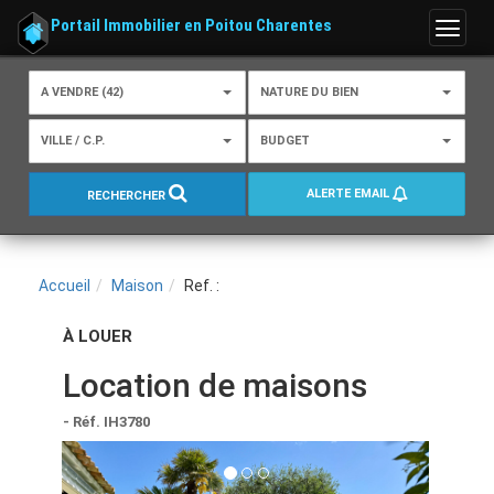
Portail Immobilier en Poitou Charentes
Menu
A VENDRE (42)
NATURE DU BIEN
VILLE / C.P.
BUDGET
ALERTE EMAIL
RECHERCHER
Accueil
Maison
Ref. :
À LOUER
Location de maisons
- Réf. IH3780