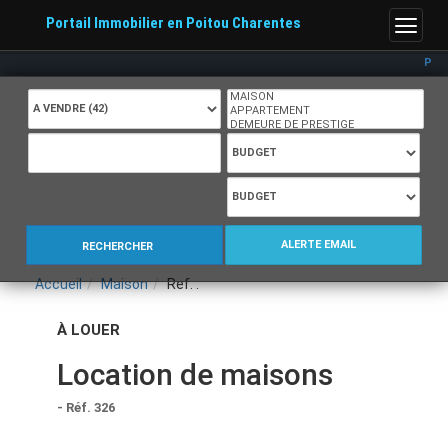
Portail Immobilier en Poitou Charentes
Menu
Porta
ALERTE EMAIL
RECHERCHER
Accueil
Maison
Ref. :
À LOUER
Location de maisons
- Réf. 326