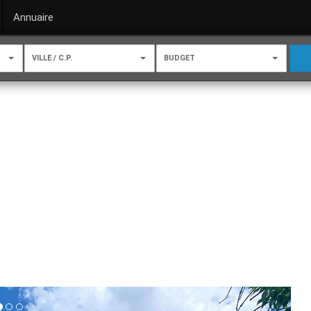
Annuaire
VILLE / C.P.
BUDGET