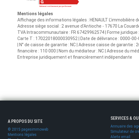
Mentions légales
Affichage des informations légales : HENAULT L’immobilière de
Adresse siège social : 2 avenue d'Antioche - 17670 La Couarde
TVA Intracommunautaire : FR 67429962574 | Forme juridique : S
Carte T : 17022018000030952 | Date de délivrance : 0000-00-00 
| N° de caisse de garantie : NC | Adresse caisse de garantie :
financière : 110 000 | Nom du médiateur : NC | Adresse du média
Entreprise juridiquement et financièrement indépendante
SERVICES & O
A PROPOS DU SITE
Annuaire des ag
© 2015 pagesimmoweb
Simulateur de cr
Mentions légales
Alerte email