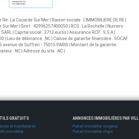
 Ré- La Couarde Sur Mer | Raison sociale : L'IMMOBILIERE DE RE |
 Sur Mer | Siret : 42996257400050 | RCS : La Rochelle | Numero
ARL | Capital social : 3712 euros | Assurance RCP : S.S.A |
| Lieu de délivrance : NC | Caisse de garantie financière : SOCAF.
 26 avenue de Suffren - 75015 PARIS | Montant de la garantie
teur : NC | Adresse du site : NC |
UTILS GRATUITS
ANNONCES IMMOBILIÈRES PAR VILL
ences et mandataires
Portail immobilier surgeres
édit immobilier
Portail immobilier migre