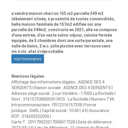
a vendre maison charron 155 m2 parcelle 349 m2
idéalement située, à proximité de toutes commodités,
belle maison familiale de 157m2 édifiée sur une
parcelle de 349m2. construite en 2021, elle se compose
d'une entrée, d'un vaste salon-séjour, cuisine fermée
équipée, de 5 chambres dont une suite parentale, une
salle de bains, 2 w.c. jolie piscine avec terrasse sans
vis à vis. etat irréprochable.
nos honoraires
Mentions légales
Affichage des informations légales : AGENCE DES 4
SERGENTS | Raison sociale : AGENCE DES 4 SERGENTS |
Adresse siège social : 2 rue Verdière - 17000 La Rochelle |
Siret : 31615733800039 | RCS : La Rochelle | Numero TVA
Intracommunautaire : FR12316157338 | Forme
juridique : SARL | Capital social : 10.061,64 | Assurance
RCP : 318202522000 |
Carte T : CPI170022017000017328 | Date de délivrance :
2023-03-14 | Lieu de délivrance : 21 chemin du Prieuré