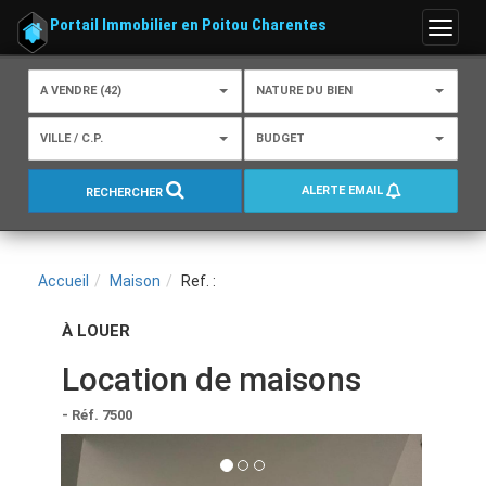
Portail Immobilier en Poitou Charentes
Menu
A VENDRE (42)
NATURE DU BIEN
VILLE / C.P.
BUDGET
ALERTE EMAIL
RECHERCHER
Accueil
Maison
Ref. :
À LOUER
Location de maisons
- Réf. 7500