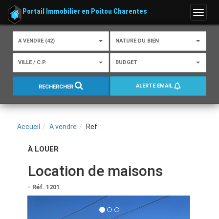
Portail Immobilier en Poitou Charentes
Menu
A VENDRE (42)
NATURE DU BIEN
VILLE / C.P.
BUDGET
ALERTE EMAIL
RECHERCHER
Accueil
A vendre
Ref. :
À LOUER
Location de maisons
- Réf. 1201